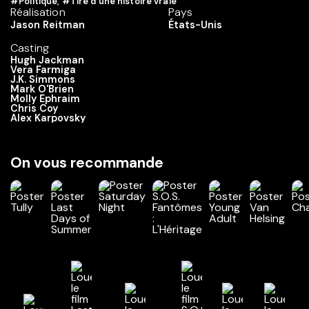
#Politique
,
#Tiré d'une histoire vraie
Réalisation
Pays
Jason Reitman
États-Unis
Casting
Hugh Jackman
Vera Farmiga
J.K. Simmons
Mark O'Brien
Molly Ephraim
Chris Coy
Alex Karpovsky
On vous recommande