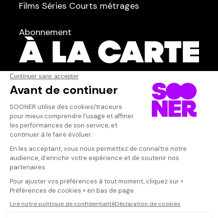
Films
Séries
Courts métrages
dans
Tous
Abonnement
Acteur·rice
AFFICHER TOUT
(4)
Qui sommes-nous ?
Dispo dans l'abonnement
Dispo dans le Videoclub
Actionnaires
Contacts
SOONER responsable