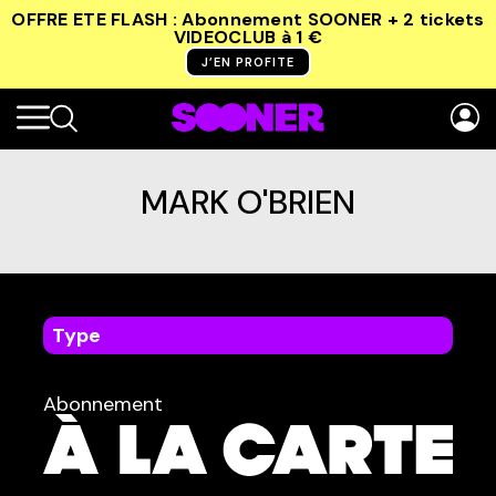
OFFRE ETE FLASH : Abonnement SOONER + 2 tickets
VIDEOCLUB
à 1 €
J’EN PROFITE
MARK O'BRIEN
Type
dans
Tous
Abonnement
TYPE :