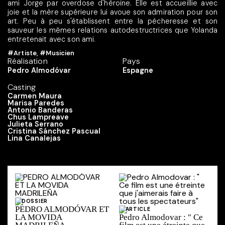
ami Jorge par overdose d'héroïne. Elle est accueillie avec
joie et la mère supérieure lui avoue son admiration pour son
art. Peu à peu s'établissent entre la pécheresse et son
sauveur les mêmes relations autodestructrices que Yolanda
entretenait avec son ami.
#Artiste
,
#Musicien
Réalisation
Pays
Pedro Almodóvar
Espagne
Casting
Carmen Maura
Marisa Paredes
Antonio Banderas
Chus Lampreave
Julieta Serrano
Cristina Sánchez Pascual
Lina Canalejas
DOSSIER
PEDRO ALMODÓVAR ET
ARTICLE
LA MOVIDA
Pedro Almodovar : " Ce