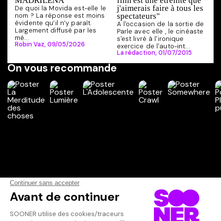
MADRILEÑA
film est une étreinte que
j'aimerais faire à tous les
De quoi la Movida est-elle le
nom ? La réponse est moins
spectateurs"
évidente qu’il n’y paraît.
A l'occasion de la sortie de
Largement diffusé par les
Parle avec elle , le cinéaste
mé...
s'est livré à l'ironique
Robin Vaz,
09/05/2026
exercice de l'auto-int...
La rédaction,
01/07/2015
On vous recommande
Vos avis