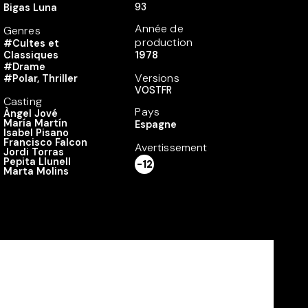
93
Bigas Luna
Année de
Genres
production
#Cultes et
Classiques
1978
#Drame
Versions
#Polar, Thriller
VOSTFR
Casting
Pays
Àngel Jové
María Martín
Espagne
Isabel Pisano
Francisco Falcon
Avertissement
Jordi Torras
Pepita Llunell
-12
Marta Molins