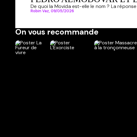
De quoi la Movida est-elle le nom ? La réponse e
Robin Vaz,
09/05/2026
On vous recommande