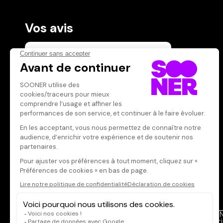
Vos avis
Donnez votre avis
Votre note
Votre commentaire
Il faut vous connecter pour
publier un avis
CONNEXION
Qui sommes-nous ?
SOON
Dispo dans l'abonnement
Menti