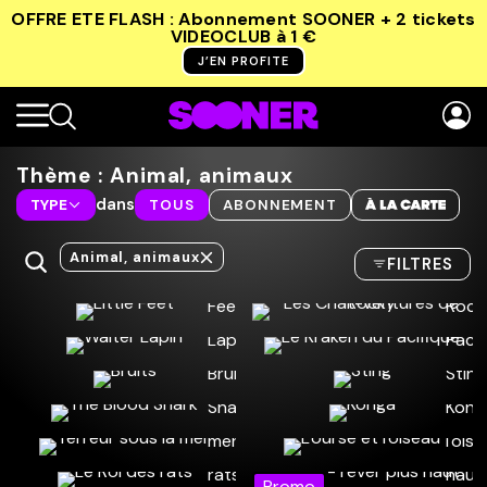
OFFRE ETE FLASH : Abonnement SOONER + 2 tickets
VIDEOCLUB
à 1 €
J’EN PROFITE
Thème : Animal, animaux
dans
TYPE
TOUS
ABONNEMENT
Animal, animaux
FILTRES
Promo