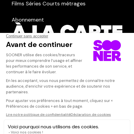
Films
Séries
Courts métrages
dans
Tous
Abonnement
Acteur·rice
Qui sommes-nous ?
Dispo dans l'abonnement
Dispo dans le Videoclub
Actionnaires
Contacts
SOONER responsable
Mentions légales
Données personnelles - Cookies
FAQ