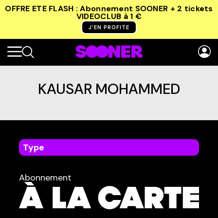
OFFRE ETE FLASH : Abonnement SOONER + 2 tickets
VIDEOCLUB
à 1 €
J’EN PROFITE
KAUSAR MOHAMMED
Type
dans
Tous
Abonnement
TYPE :