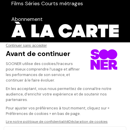
Films
Séries
Courts métrages
dans
Tous
Abonnement
Acteur·rice
Qui sommes-nous ?
Dispo dans l'abonnement
Dispo dans le Videoclub
Actionnaires
Contacts
SOONER responsable