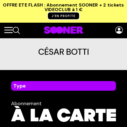
OFFRE ETE FLASH : Abonnement SOONER + 2 tickets
VIDEOCLUB
à 1 €
J’EN PROFITE
CÉSAR BOTTI
Type
dans
Tous
Abonnement
TYPE :