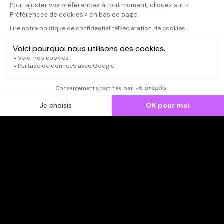
CONNEXION
Qui sommes-nous ?
Dispo dans l'abonnement
Dispo dans le Videoclub
Actionnaires
Contacts
SOONER responsable
Mentions légales
Données personnelles - Cookies
FAQ
CGV-CGU
Ne manquez pas les nouveautés,
inscrivez-vous à la newsletter
JE M'INSCRIS