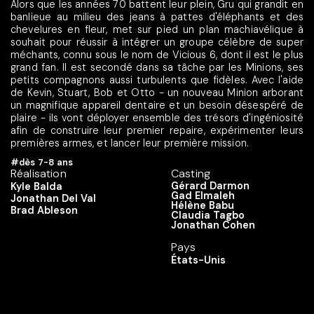
Alors que les années 70 battent leur plein, Gru qui grandit en
banlieue au milieu des jeans à pattes d'éléphants et des
chevelures en fleur, met sur pied un plan machiavélique à
souhait pour réussir à intégrer un groupe célèbre de super
méchants, connu sous le nom de Vicious 6, dont il est le plus
grand fan. Il est secondé dans sa tâche par les Minions, ses
petits compagnons aussi turbulents que fidèles. Avec l'aide
de Kevin, Stuart, Bob et Otto - un nouveau Minion arborant
un magnifique appareil dentaire et un besoin désespéré de
plaire - ils vont déployer ensemble des trésors d'ingéniosité
afin de construire leur premier repaire, expérimenter leurs
premières armes, et lancer leur première mission.
#dès 7-8 ans
Réalisation
Casting
Gérard Darmon
Kyle Balda
Gad Elmaleh
Jonathan Del Val
Hélène Babu
Brad Ableson
Claudia Tagbo
Jonathan Cohen
Pays
États-Unis