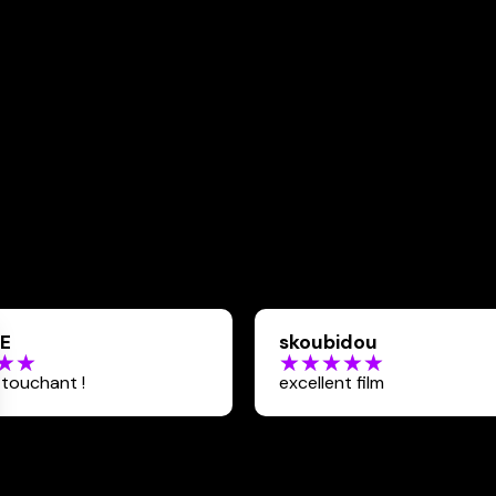
E
skoubidou
 touchant !
excellent film