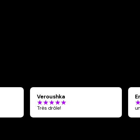
Veroushka
E
Très drôle!
un