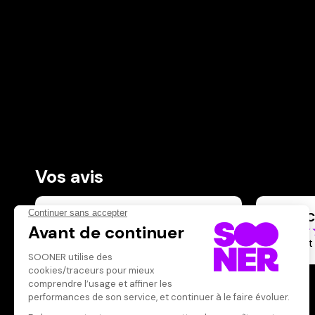
Vos avis
Donnez votre avis
PATRIC
Votre note
Votre commentaire
Drôle et
Il faut vous connecter pour
publier un avis