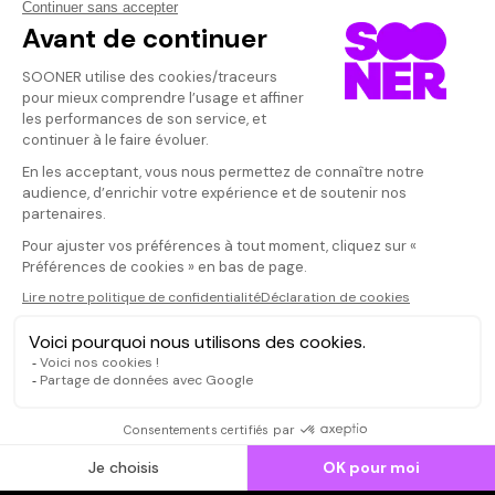
Vos avis
Donnez votre avis
monique
Votre note
Votre commentaire
quand les aîné
sagesse
Il faut vous connecter pour
publier un avis
CONNEXION
Qui sommes-nous ?