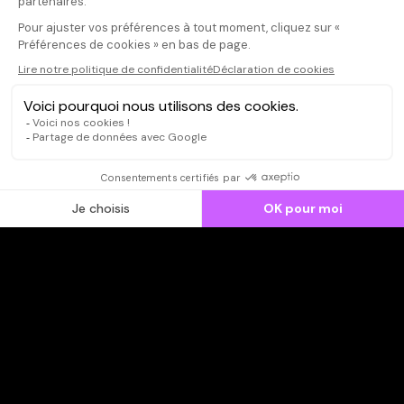
CONNEXION
Qui sommes-nous ?
Dispo dans l'abonnement
Dispo dans le Videoclub
Actionnaires
Contacts
SOONER responsable
Mentions légales
Données personnelles - Cookies
FAQ
CGV-CGU
Ne manquez pas les nouveautés,
inscrivez-vous à la newsletter
JE M'INSCRIS