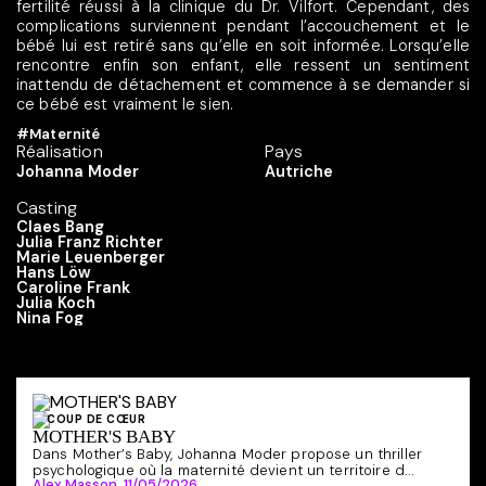
fertilité réussi à la clinique du Dr. Vilfort. Cependant, des
complications surviennent pendant l’accouchement et le
bébé lui est retiré sans qu’elle en soit informée. Lorsqu’elle
rencontre enfin son enfant, elle ressent un sentiment
inattendu de détachement et commence à se demander si
ce bébé est vraiment le sien.
#Maternité
Réalisation
Pays
Johanna Moder
Autriche
Casting
Claes Bang
Julia Franz Richter
Marie Leuenberger
Hans Löw
Caroline Frank
Julia Koch
Nina Fog
COUP DE CŒUR
MOTHER'S BABY
Dans Mother’s Baby, Johanna Moder propose un thriller
psychologique où la maternité devient un territoire d...
Alex Masson,
11/05/2026