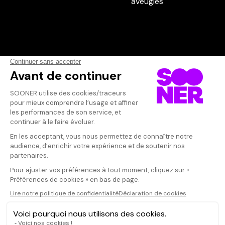
Vos avis
Donnez votre avis
Genevieve
Votre note
Votre commentaire
Comment ne pa
ce film.
Il faut vous connecter pour
publier un avis
CONNEXION